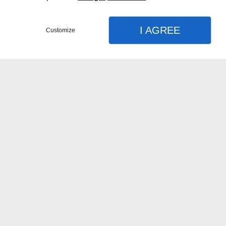
I AGREE
Customize
Contactez-moi
Menu
Appel
Plan
Accueil
Vidéos
Femmes enceintes
Nouveaux-nés
Mes prestations :
Tarifs & Carte cadeau
Photographe grossesse
Photographe bébé
Produits
Photographe nouveaux-nés
Photographe poupons Reborn
Famille
Photographe femmes enceintes
Couple